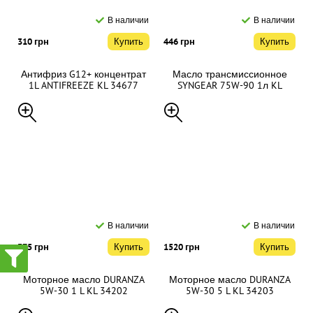
В наличии
В наличии
310 грн
Купить
446 грн
Купить
Антифриз G12+ концентрат
Масло трансмиссионное
1L ANTIFREEZE KL 34677
SYNGEAR 75W-90 1л KL
02205
В наличии
В наличии
375 грн
Купить
1520 грн
Купить
Моторное масло DURANZA
Моторное масло DURANZA
5W-30 1 L KL 34202
5W-30 5 L KL 34203