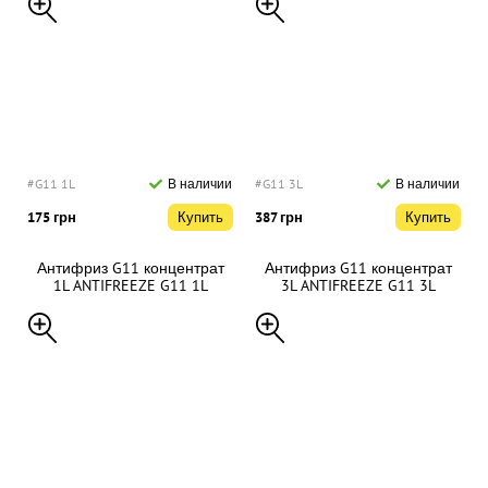
#G11 1L
В наличии
#G11 3L
В наличии
175 грн
Купить
387 грн
Купить
Антифриз G11 концентрат
Антифриз G11 концентрат
1L ANTIFREEZE G11 1L
3L ANTIFREEZE G11 3L