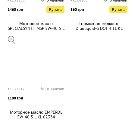
#KL 31256
В наличии
#KL 04206
В наличии
1460 грн
Купить
360 грн
Купить
Моторное масло
Тормозная жидкость
SPECIALSYNTH MSP 5W-40 5 L
Drauliquid-S DOT 4 1L KL
KL 31256
04206
#KL 33217
Нет в наличии
1100 грн
Моторное масло EMPEROL
5W-40 5 L KL 02334