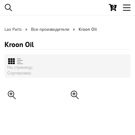
0
Toggl
navig
Lao Parts
Все производители
Kroon Oil
Kroon Oil
На страницу:
Сортировка: