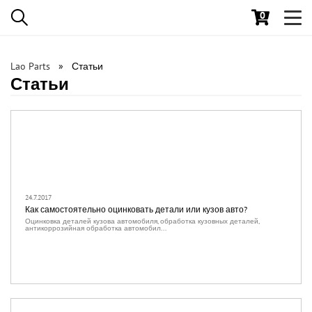
0
Toggl
navig
Lao Parts
Статьи
Статьи
24.7.2017
Как самостоятельно оцинковать детали или кузов авто?
Оцинковка деталей кузова автомобиля, обработка кузовных деталей,
антикоррозийная обработка автомобил...