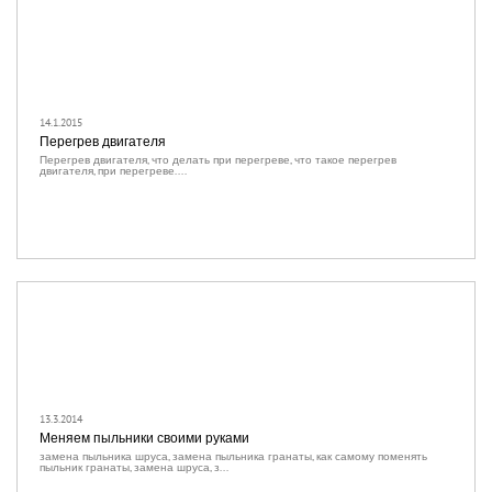
14.1.2015
Перегрев двигателя
Перегрев двигателя, что делать при перегреве, что такое перегрев
двигателя, при перегреве....
13.3.2014
Меняем пыльники своими руками
замена пыльника шруса, замена пыльника гранаты, как самому поменять
пыльник гранаты, замена шруса, з...