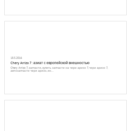
18.5.2016
Chery Arrizo 7: азиат с европейской внешностью
Chery Arrizo 7, запчасти, купить запчасти на чери аризо 7, чери аризо 7,
автозапчасти чери аризо, ин...