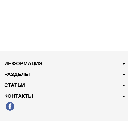
В наличии
В наличии
1700 грн
Купить
80 грн
Купить
ИНФОРМАЦИЯ
Катушка зажигания
USB кабель зарядки 3в1 Type
25190788/96983945
C iPhone Lightning Microusb
РАЗДЕЛЫ
2.4 А
СТАТЬИ
КОНТАКТЫ
В наличии