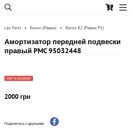
0
Toggl
navig
Lao Parts
Ravon (Равон)
Ravon R2 (Равон Р2)
Амортизатор передней подвески
правый PMC 95032448
Нет в наличии
2000 грн
Поделитесь с друзьями