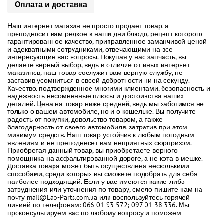
Оплата и доставка
Наш интернет магазин не просто продает товар, а
преподносит вам редкое в наши дни блюдо, рецепт которого
гарантированное качество, приправленное заманчивой ценой
и адекватными сотрудниками, отвечающими на все
интересующие вас вопросы. Покупая у нас запчасть, вы
делаете верный выбор, ведь в отличие от иных интернет-
магазинов, наш товар сослужит вам верную службу, не
заставив усомниться в своей добротности ни на секунду.
Качество, подтвержденное многими клиентами, безопасность и
надежность несомненные плюсы и достоинства наших
деталей. Цена на товар ниже средней, ведь мы заботимся не
только о вашем автомобиле, но и о кошельке. Вы получите
радость от покупки, довольство товаром, а также
благодарность от своего автомобиля, затратив при этом
минимум средств. Наш товар устойчив к любым погодным
явлениям и не преподнесет вам неприятных сюрпризом.
Приобретая данный товар, вы приобретаете верного
помощника на асфальтированной дороге, а не кота в мешке.
Доставка товара может быть осуществлена несколькими
способами, среди которых вы сможете подобрать для себя
наиболее подходящий. Если у вас имеются какие-либо
затруднения или уточнения по товару, смело пишите нам на
почту mail@Lao-Parts.com.ua или воспользуйтесь горячей
линией по телефонам: 066 01 93 572; 097 01 38 336. Мы
проконсультируем вас по любому вопросу и поможем