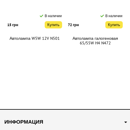
В наличии
В наличии
15 грн
Купить
72 грн
Купить
Автолампа W5W 12V N501
Автолампа галогеновая
65/55W H4 N472
В наличии
В наличии
55 грн
Купить
71 грн
Купить
ИНФОРМАЦИЯ
Автолампа галогеновая 55W
Автолампа галогеновая 55W
P14,5S H1 N448
PK22S H3 N453