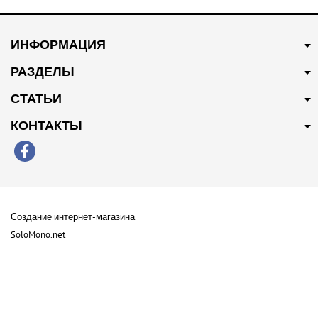
680 грн
Купить
320 грн
Купить
ИНФОРМАЦИЯ
Ремень генератора DAYCO
Сайлентблок переднего
1023011-26L
рычага задний Premium
РАЗДЕЛЫ
2904060-EY
СТАТЬИ
КОНТАКТЫ
В наличии
Создание интернет-магазина
200 грн
Купить
SoloMono.net
Сайлентблок переднего
рычага передний Premium
2904050-ABY
Copyright 2026 Lao Parts . All Rights Reserved
Карта сайта