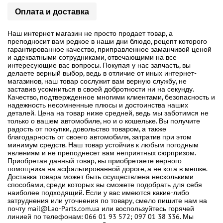
Оплата и доставка
Наш интернет магазин не просто продает товар, а
преподносит вам редкое в наши дни блюдо, рецепт которого
гарантированное качество, приправленное заманчивой ценой
и адекватными сотрудниками, отвечающими на все
интересующие вас вопросы. Покупая у нас запчасть, вы
делаете верный выбор, ведь в отличие от иных интернет-
магазинов, наш товар сослужит вам верную службу, не
заставив усомниться в своей добротности ни на секунду.
Качество, подтвержденное многими клиентами, безопасность и
надежность несомненные плюсы и достоинства наших
деталей. Цена на товар ниже средней, ведь мы заботимся не
только о вашем автомобиле, но и о кошельке. Вы получите
радость от покупки, довольство товаром, а также
благодарность от своего автомобиля, затратив при этом
минимум средств. Наш товар устойчив к любым погодным
явлениям и не преподнесет вам неприятных сюрпризом.
Приобретая данный товар, вы приобретаете верного
помощника на асфальтированной дороге, а не кота в мешке.
Доставка товара может быть осуществлена несколькими
способами, среди которых вы сможете подобрать для себя
наиболее подходящий. Если у вас имеются какие-либо
затруднения или уточнения по товару, смело пишите нам на
почту mail@Lao-Parts.com.ua или воспользуйтесь горячей
линией по телефонам: 066 01 93 572; 097 01 38 336. Мы