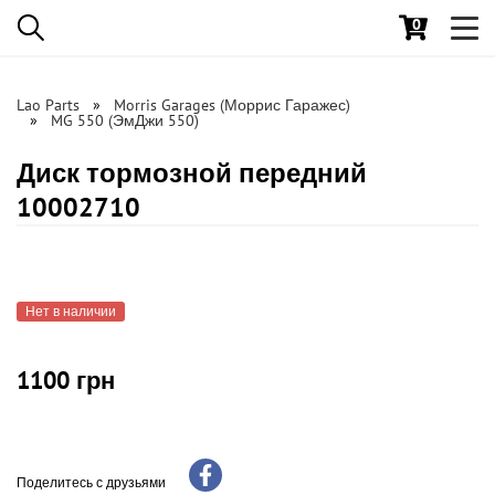
0
Toggl
navig
Lao Parts
Morris Garages (Моррис Гаражес)
MG 550 (ЭмДжи 550)
Диск тормозной передний
10002710
Нет в наличии
1100 грн
Поделитесь с друзьями