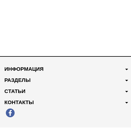
В наличии
В наличии
350 грн
Купить
400 грн
Купить
ИНФОРМАЦИЯ
Тройник системы
Тросс открытия капота
охлаждения 10009997
10025895
РАЗДЕЛЫ
СТАТЬИ
КОНТАКТЫ