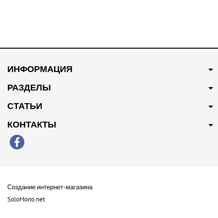
В наличии
В наличии
200 грн
Купить
2000 грн
Купить
ИНФОРМАЦИЯ
Пыльник заднего
Набор ГРМ 5 элементов
амортизатора 50016198
10025619
РАЗДЕЛЫ
СТАТЬИ
КОНТАКТЫ
В наличии
Создание интернет-магазина
600 грн
Купить
SoloMono.net
Прокладка головки блока