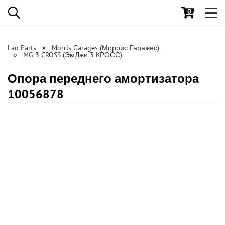
0
Toggl
navig
Lao Parts
Morris Garages (Моррис Гаражес)
MG 3 CROSS (ЭмДжи 3 КРОСС)
Опора переднего амортизатора
10056878