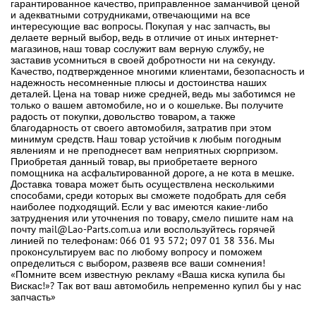
гарантированное качество, приправленное заманчивой ценой
и адекватными сотрудниками, отвечающими на все
интересующие вас вопросы. Покупая у нас запчасть, вы
делаете верный выбор, ведь в отличие от иных интернет-
магазинов, наш товар сослужит вам верную службу, не
заставив усомниться в своей добротности ни на секунду.
Качество, подтвержденное многими клиентами, безопасность и
надежность несомненные плюсы и достоинства наших
деталей. Цена на товар ниже средней, ведь мы заботимся не
только о вашем автомобиле, но и о кошельке. Вы получите
радость от покупки, довольство товаром, а также
благодарность от своего автомобиля, затратив при этом
минимум средств. Наш товар устойчив к любым погодным
явлениям и не преподнесет вам неприятных сюрпризом.
Приобретая данный товар, вы приобретаете верного
помощника на асфальтированной дороге, а не кота в мешке.
Доставка товара может быть осуществлена несколькими
способами, среди которых вы сможете подобрать для себя
наиболее подходящий. Если у вас имеются какие-либо
затруднения или уточнения по товару, смело пишите нам на
почту mail@Lao-Parts.com.ua или воспользуйтесь горячей
линией по телефонам: 066 01 93 572; 097 01 38 336. Мы
проконсультируем вас по любому вопросу и поможем
определиться с выбором, развеяв все ваши сомнения!
«Помните всем известную рекламу «Ваша киска купила бы
Вискас!»? Так вот ваш автомобиль непременно купил бы у нас
запчасть»