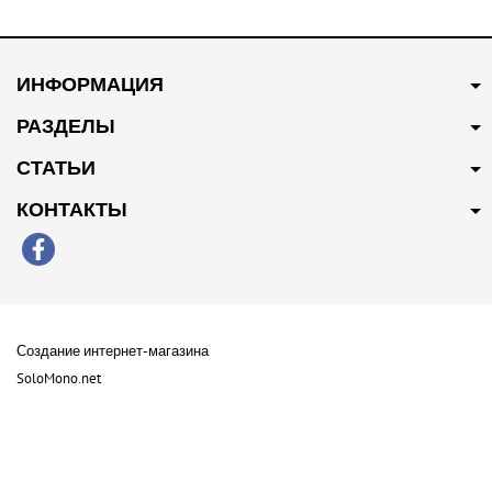
В наличии
В наличии
250 грн
Купить
600 грн
Купить
ИНФОРМАЦИЯ
Фильтр масла 1.5 L HBJ
Фильтр масла 1.5 L MAHLE
10604737
10604737
РАЗДЕЛЫ
СТАТЬИ
КОНТАКТЫ
В наличии
Создание интернет-магазина
80 грн
Купить
SoloMono.net
USB кабель зарядки 3в1 Type
C iPhone Lightning Microusb
2.4 А
Copyright 2026 Lao Parts . All Rights Reserved
Карта сайта