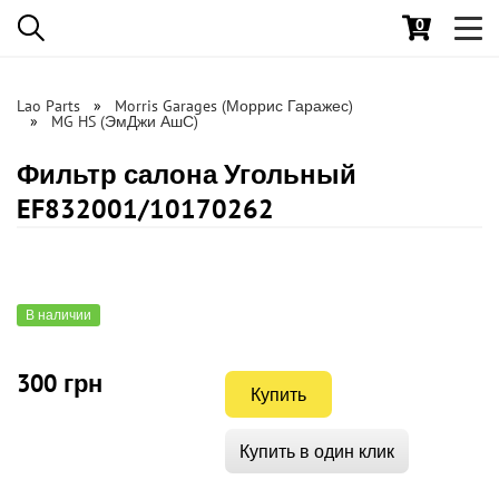
0
Toggl
navig
Lao Parts
Morris Garages (Моррис Гаражес)
MG HS (ЭмДжи АшС)
Фильтр салона Угольный
EF832001/10170262
В наличии
300 грн
Купить
Купить в один клик