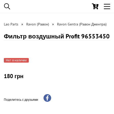
0
Toggl
navig
Lao Parts
Ravon (Равон)
Ravon Gentra (Равон Джентра)
Фильтр воздушный Profit 96553450
Нет в наличии
180 грн
Поделитесь с друзьями