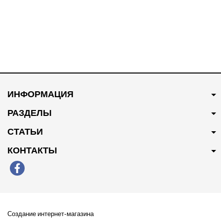
В наличии
В наличии
230 грн
Купить
150 грн
Купить
ИНФОРМАЦИЯ
Фильтр масляный WIX
Свеча зажигания DENSO
96879797
96990231
РАЗДЕЛЫ
СТАТЬИ
КОНТАКТЫ
В наличии
Создание интернет-магазина
250 грн
Купить