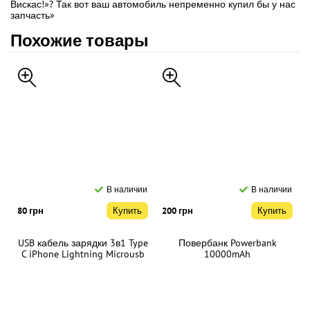
Вискас!»? Так вот ваш автомобиль непременно купил бы у нас
запчасть»
Похожие товары
В наличии
В наличии
80 грн
Купить
200 грн
Купить
USB кабель зарядки 3в1 Type
Повербанк Powerbank
C iPhone Lightning Microusb
10000mAh
2.4 А