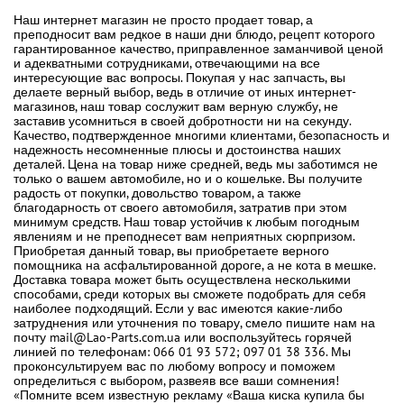
Наш интернет магазин не просто продает товар, а
преподносит вам редкое в наши дни блюдо, рецепт которого
гарантированное качество, приправленное заманчивой ценой
и адекватными сотрудниками, отвечающими на все
интересующие вас вопросы. Покупая у нас запчасть, вы
делаете верный выбор, ведь в отличие от иных интернет-
магазинов, наш товар сослужит вам верную службу, не
заставив усомниться в своей добротности ни на секунду.
Качество, подтвержденное многими клиентами, безопасность и
надежность несомненные плюсы и достоинства наших
деталей. Цена на товар ниже средней, ведь мы заботимся не
только о вашем автомобиле, но и о кошельке. Вы получите
радость от покупки, довольство товаром, а также
благодарность от своего автомобиля, затратив при этом
минимум средств. Наш товар устойчив к любым погодным
явлениям и не преподнесет вам неприятных сюрпризом.
Приобретая данный товар, вы приобретаете верного
помощника на асфальтированной дороге, а не кота в мешке.
Доставка товара может быть осуществлена несколькими
способами, среди которых вы сможете подобрать для себя
наиболее подходящий. Если у вас имеются какие-либо
затруднения или уточнения по товару, смело пишите нам на
почту mail@Lao-Parts.com.ua или воспользуйтесь горячей
линией по телефонам: 066 01 93 572; 097 01 38 336. Мы
проконсультируем вас по любому вопросу и поможем
определиться с выбором, развеяв все ваши сомнения!
«Помните всем известную рекламу «Ваша киска купила бы