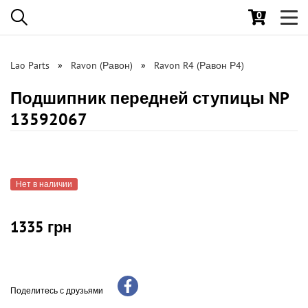
0
Toggl
navig
Lao Parts
Ravon (Равон)
Ravon R4 (Равон Р4)
Подшипник передней ступицы NP
13592067
Нет в наличии
1335 грн
Поделитесь с друзьями