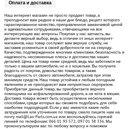
Оплата и доставка
Наш интернет магазин не просто продает товар, а
преподносит вам редкое в наши дни блюдо, рецепт которого
гарантированное качество, приправленное заманчивой ценой
и адекватными сотрудниками, отвечающими на все
интересующие вас вопросы. Покупая у нас запчасть, вы
делаете верный выбор, ведь в отличие от иных интернет-
магазинов, наш товар сослужит вам верную службу, не
заставив усомниться в своей добротности ни на секунду.
Качество, подтвержденное многими клиентами, безопасность и
надежность несомненные плюсы и достоинства наших
деталей. Цена на товар ниже средней, ведь мы заботимся не
только о вашем автомобиле, но и о кошельке. Вы получите
радость от покупки, довольство товаром, а также
благодарность от своего автомобиля, затратив при этом
минимум средств. Наш товар устойчив к любым погодным
явлениям и не преподнесет вам неприятных сюрпризом.
Приобретая данный товар, вы приобретаете верного
помощника на асфальтированной дороге, а не кота в мешке.
Доставка товара может быть осуществлена несколькими
способами, среди которых вы сможете подобрать для себя
наиболее подходящий. Если у вас имеются какие-либо
затруднения или уточнения по товару, смело пишите нам на
почту mail@Lao-Parts.com.ua или воспользуйтесь горячей
линией по телефонам: 066 01 93 572; 097 01 38 336. Мы
проконсультируем вас по любому вопросу и поможем