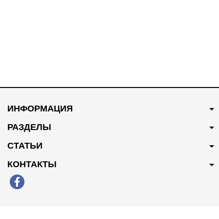
В наличии
В наличии
300 грн
Купить
1700 грн
Купить
ИНФОРМАЦИЯ
Сайлентблок переднего
Катушка зажигания
рычага задний CTR
25190788/96983945
РАЗДЕЛЫ
95217519
СТАТЬИ
КОНТАКТЫ
В наличии