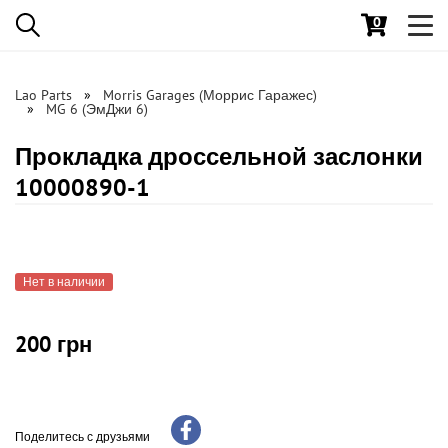
0
Toggl
navig
Lao Parts
Morris Garages (Моррис Гаражес)
MG 6 (ЭмДжи 6)
Прокладка дроссельной заслонки
10000890-1
Нет в наличии
200 грн
Поделитесь с друзьями