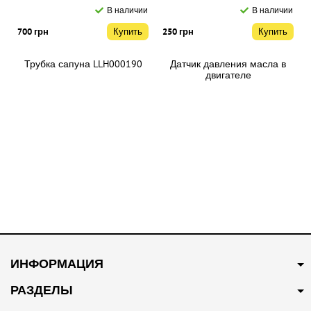
В наличии
В наличии
700 грн
Купить
250 грн
Купить
Трубка сапуна LLH000190
Датчик давления масла в
двигателе
710000421/NUC100280
В наличии
В наличии
350 грн
Купить
400 грн
Купить
ИНФОРМАЦИЯ
Тройник системы
Тросс открытия капота
охлаждения 10009997
10025895
РАЗДЕЛЫ