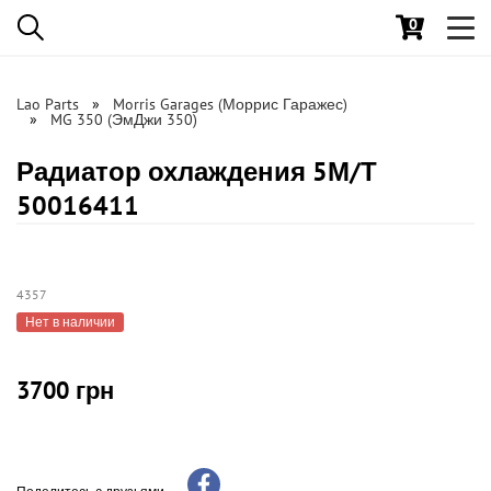
0
Toggl
navig
Lao Parts
Morris Garages (Моррис Гаражес)
MG 350 (ЭмДжи 350)
Радиатор охлаждения 5М/Т
50016411
4357
Нет в наличии
3700 грн