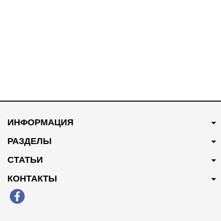
В наличии
В наличии
250 грн
Купить
300 грн
Купить
ИНФОРМАЦИЯ
Патрубок системы
Патрубок системы
охлаждения 10094102
охлаждения 30010595
РАЗДЕЛЫ
СТАТЬИ
КОНТАКТЫ