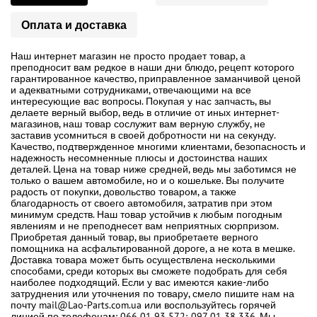
Оплата и доставка
Наш интернет магазин не просто продает товар, а
преподносит вам редкое в наши дни блюдо, рецепт которого
гарантированное качество, приправленное заманчивой ценой
и адекватными сотрудниками, отвечающими на все
интересующие вас вопросы. Покупая у нас запчасть, вы
делаете верный выбор, ведь в отличие от иных интернет-
магазинов, наш товар сослужит вам верную службу, не
заставив усомниться в своей добротности ни на секунду.
Качество, подтвержденное многими клиентами, безопасность и
надежность несомненные плюсы и достоинства наших
деталей. Цена на товар ниже средней, ведь мы заботимся не
только о вашем автомобиле, но и о кошельке. Вы получите
радость от покупки, довольство товаром, а также
благодарность от своего автомобиля, затратив при этом
минимум средств. Наш товар устойчив к любым погодным
явлениям и не преподнесет вам неприятных сюрпризом.
Приобретая данный товар, вы приобретаете верного
помощника на асфальтированной дороге, а не кота в мешке.
Доставка товара может быть осуществлена несколькими
способами, среди которых вы сможете подобрать для себя
наиболее подходящий. Если у вас имеются какие-либо
затруднения или уточнения по товару, смело пишите нам на
почту mail@Lao-Parts.com.ua или воспользуйтесь горячей
линией по телефонам: 066 01 93 572; 097 01 38 336. Мы