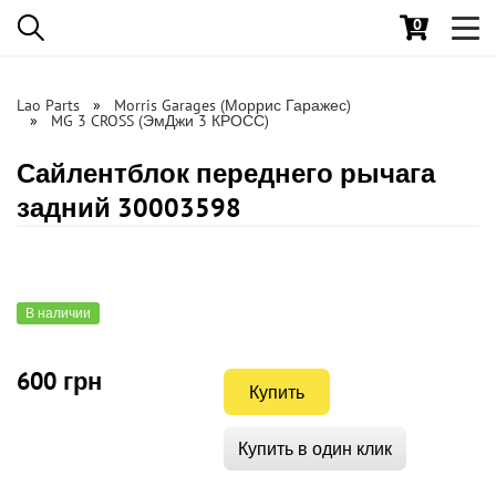
0
Toggl
navig
Lao Parts
Morris Garages (Моррис Гаражес)
MG 3 CROSS (ЭмДжи 3 КРОСС)
Сайлентблок переднего рычага
задний 30003598
В наличии
600 грн
Купить
Купить в один клик