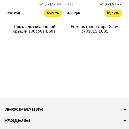
В наличии
#38
В наличии
210 грн
Купить
480 грн
Купить
Прокладка клапанной
Ремень генератора Gates
крышки 1003501-EG01
3701011-EG01
#43
В наличии
#44
В наличии
160 грн
Купить
300 грн
Купить
ИНФОРМАЦИЯ
Свеча зажигания 3707100-
Стойка переднего
EG01
стабилизатора 2906200-G08
РАЗДЕЛЫ