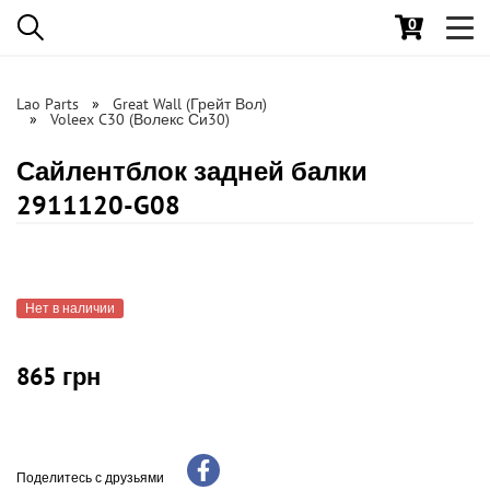
0
Toggl
navig
Lao Parts
Great Wall (Грейт Вол)
Voleex C30 (Волекс Си30)
Сайлентблок задней балки
2911120-G08
Нет в наличии
865 грн
Поделитесь с друзьями