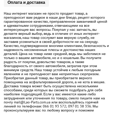
Оплата и доставка
Наш интернет магазин не просто продает товар, а
преподносит вам редкое в наши дни блюдо, рецепт которого
гарантированное качество, приправленное заманчивой ценой
и адекватными сотрудниками, отвечающими на все
интересующие вас вопросы. Покупая у нас запчасть, вы
делаете верный выбор, ведь в отличие от иных интернет-
магазинов, наш товар сослужит вам верную службу, не
заставив усомниться в своей добротности ни на секунду.
Качество, подтвержденное многими клиентами, безопасность и
надежность несомненные плюсы и достоинства наших
деталей. Цена на товар ниже средней, ведь мы заботимся не
только о вашем автомобиле, но и о кошельке. Вы получите
радость от покупки, довольство товаром, а также
благодарность от своего автомобиля, затратив при этом
минимум средств. Наш товар устойчив к любым погодным
явлениям и не преподнесет вам неприятных сюрпризом.
Приобретая данный товар, вы приобретаете верного
помощника на асфальтированной дороге, а не кота в мешке.
Доставка товара может быть осуществлена несколькими
способами, среди которых вы сможете подобрать для себя
наиболее подходящий. Если у вас имеются какие-либо
затруднения или уточнения по товару, смело пишите нам на
почту mail@Lao-Parts.com.ua или воспользуйтесь горячей
линией по телефонам: 066 01 93 572; 097 01 38 336. Мы
проконсультируем вас по любому вопросу и поможем