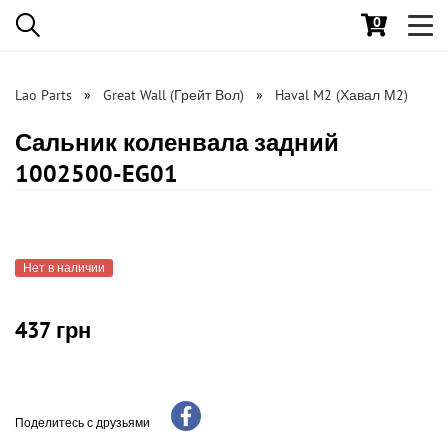
0
Toggl
navig
Lao Parts
Great Wall (Грейт Вол)
Haval M2 (Хавал М2)
Сальник коленвала задний
1002500-EG01
Нет в наличии
437 грн
Поделитесь с друзьями