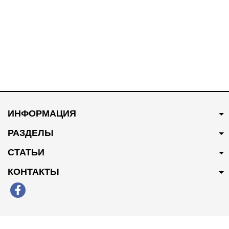
#47
В наличии
#6163
В наличии
250 грн
Купить
465 грн
Купить
ИНФОРМАЦИЯ
Фильтр салона угольный
Колодки тормозные
8104300-V08
передние 9100705
РАЗДЕЛЫ
СТАТЬИ
КОНТАКТЫ
#45
В наличии