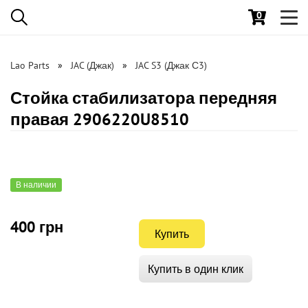
0
Toggl
navig
Lao Parts
JAC (Джак)
JAC S3 (Джак С3)
Стойка стабилизатора передняя
правая 2906220U8510
В наличии
400 грн
Купить
Купить в один клик