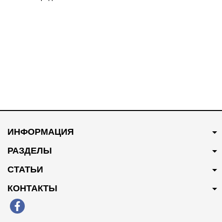
2906210U8510
В наличии
В наличии
400 грн
Купить
500 грн
Купить
ИНФОРМАЦИЯ
Ремень генератора
Подшипник передней
1025024GG010XZ
ступицы Profit
РАЗДЕЛЫ
2901520U8010-S-2
СТАТЬИ
КОНТАКТЫ