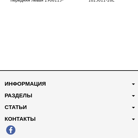
передняя левая 2906115-
1023011-26L
4v7-c00
В наличии
В наличии
320 грн
Купить
200 грн
Купить
ИНФОРМАЦИЯ
Сайлентблок переднего
Сайлентблок переднего
рычага задний Premium
рычага передний Premium
РАЗДЕЛЫ
2904060-EY
2904050-ABY
СТАТЬИ
КОНТАКТЫ