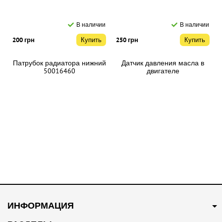
В наличии
В наличии
200 грн
Купить
250 грн
Купить
Патрубок радиатора нижний
Датчик давления масла в
50016460
двигателе
710000421/NUC100280
В наличии
В наличии
250 грн
Купить
300 грн
Купить
ИНФОРМАЦИЯ
Патрубок системы
Патрубок системы
охлаждения 10094102
охлаждения 30010595