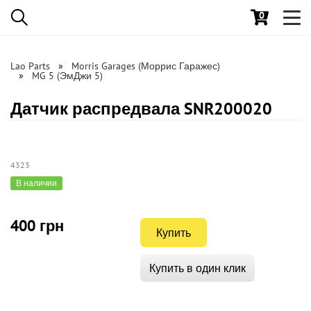
0
Toggl
navig
Lao Parts
Morris Garages (Моррис Гаражес)
MG 5 (ЭмДжи 5)
Датчик распредвала SNR200020
4323
В наличии
400 грн
Купить
Купить в один клик