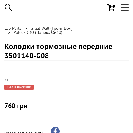
0
Toggl
navig
Lao Parts
Great Wall (Грейт Вол)
Voleex C30 (Волекс Си30)
Колодки тормозные передние
3501140-G08
31
Нет в наличии
760 грн