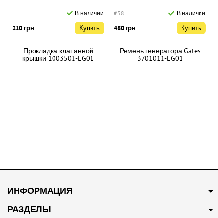
В наличии
#38
В наличии
210 грн
Купить
480 грн
Купить
Прокладка клапанной
Ремень генератора Gates
крышки 1003501-EG01
3701011-EG01
#43
В наличии
#44
В наличии
160 грн
Купить
300 грн
Купить
ИНФОРМАЦИЯ
Свеча зажигания 3707100-
Стойка переднего
EG01
стабилизатора 2906200-G08
РАЗДЕЛЫ