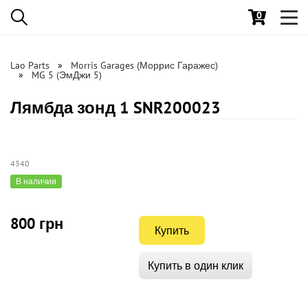
0
Toggl
navig
Lao Parts
Morris Garages (Моррис Гаражес)
MG 5 (ЭмДжи 5)
Лямбда зонд 1 SNR200023
4340
В наличии
800 грн
Купить
Купить в один клик