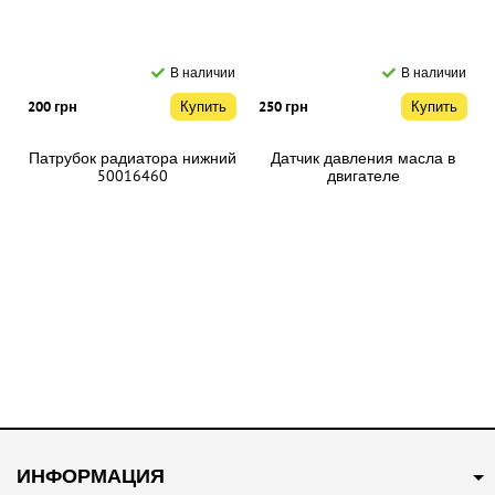
В наличии
В наличии
200 грн
Купить
250 грн
Купить
Патрубок радиатора нижний
Датчик давления масла в
50016460
двигателе
710000421/NUC100280
В наличии
В наличии
250 грн
Купить
200 грн
Купить
ИНФОРМАЦИЯ
Патрубок системы
Свеча зажигания Оригинал