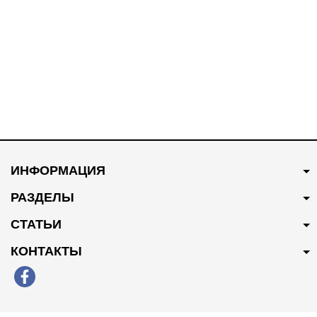
В наличии
В наличии
320 грн
Купить
200 грн
Купить
ИНФОРМАЦИЯ
Сайлентблок переднего
Сайлентблок переднего
рычага задний Premium
рычага передний Premium
РАЗДЕЛЫ
2904060-EY
2904050-ABY
СТАТЬИ
КОНТАКТЫ