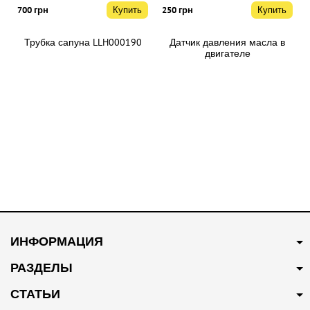
700 грн
Купить
250 грн
Купить
Трубка сапуна LLH000190
Датчик давления масла в
двигателе
710000421/NUC100280
В наличии
В наличии
350 грн
Купить
400 грн
Купить
ИНФОРМАЦИЯ
Тройник системы
Тросс открытия капота
охлаждения 10009997
10025895
РАЗДЕЛЫ
СТАТЬИ