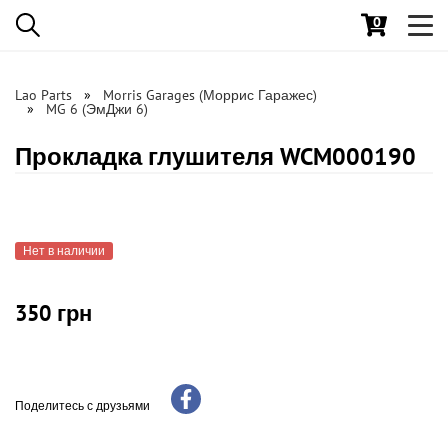
0
Toggl
navig
Lao Parts
Morris Garages (Моррис Гаражес)
MG 6 (ЭмДжи 6)
Прокладка глушителя WCM000190
Нет в наличии
350 грн
Поделитесь с друзьями