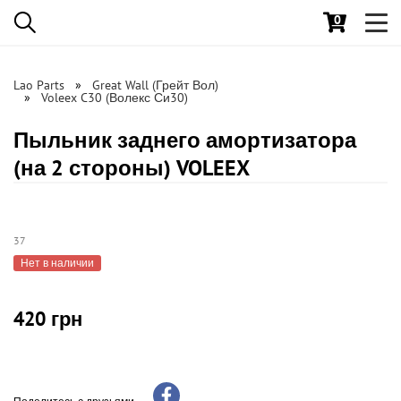
0
Toggl
navig
Lao Parts
Great Wall (Грейт Вол)
Voleex C30 (Волекс Си30)
Пыльник заднего амортизатора
(на 2 стороны) VOLEEX
37
Нет в наличии
420 грн