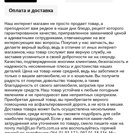
Оплата и доставка
Наш интернет магазин не просто продает товар, а
преподносит вам редкое в наши дни блюдо, рецепт которого
гарантированное качество, приправленное заманчивой ценой
и адекватными сотрудниками, отвечающими на все
интересующие вас вопросы. Покупая у нас запчасть, вы
делаете верный выбор, ведь в отличие от иных интернет-
магазинов, наш товар сослужит вам верную службу, не
заставив усомниться в своей добротности ни на секунду.
Качество, подтвержденное многими клиентами, безопасность и
надежность несомненные плюсы и достоинства наших
деталей. Цена на товар ниже средней, ведь мы заботимся не
только о вашем автомобиле, но и о кошельке. Вы получите
радость от покупки, довольство товаром, а также
благодарность от своего автомобиля, затратив при этом
минимум средств. Наш товар устойчив к любым погодным
явлениям и не преподнесет вам неприятных сюрпризом.
Приобретая данный товар, вы приобретаете верного
помощника на асфальтированной дороге, а не кота в мешке.
Доставка товара может быть осуществлена несколькими
способами, среди которых вы сможете подобрать для себя
наиболее подходящий. Если у вас имеются какие-либо
затруднения или уточнения по товару, смело пишите нам на
почту mail@Lao-Parts.com.ua или воспользуйтесь горячей
линией по телефонам: 066 01 93 572; 097 01 38 336. Мы