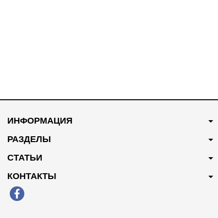
#43
В наличии
#44
В наличии
160 грн
Купить
300 грн
Купить
ИНФОРМАЦИЯ
Свеча зажигания 3707100-
Стойка переднего
EG01
стабилизатора 2906200-G08
РАЗДЕЛЫ
СТАТЬИ
КОНТАКТЫ