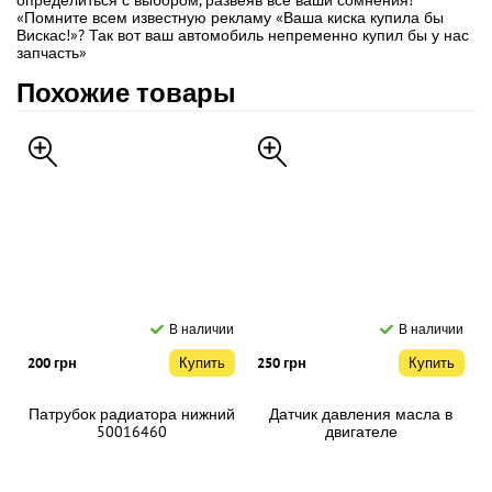
определиться с выбором, развеяв все ваши сомнения!
«Помните всем известную рекламу «Ваша киска купила бы
Вискас!»? Так вот ваш автомобиль непременно купил бы у нас
запчасть»
Похожие товары
В наличии
В наличии
200 грн
Купить
250 грн
Купить
Патрубок радиатора нижний
Датчик давления масла в
50016460
двигателе
710000421/NUC100280