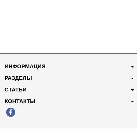
В наличии
В наличии
250 грн
Купить
300 грн
Купить
ИНФОРМАЦИЯ
Патрубок системы
Патрубок системы
охлаждения 10094102
охлаждения 30010595
РАЗДЕЛЫ
СТАТЬИ
КОНТАКТЫ
В наличии