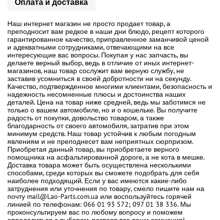
Оплата и доставка
Наш интернет магазин не просто продает товар, а
преподносит вам редкое в наши дни блюдо, рецепт которого
гарантированное качество, приправленное заманчивой ценой
и адекватными сотрудниками, отвечающими на все
интересующие вас вопросы. Покупая у нас запчасть, вы
делаете верный выбор, ведь в отличие от иных интернет-
магазинов, наш товар сослужит вам верную службу, не
заставив усомниться в своей добротности ни на секунду.
Качество, подтвержденное многими клиентами, безопасность и
надежность несомненные плюсы и достоинства наших
деталей. Цена на товар ниже средней, ведь мы заботимся не
только о вашем автомобиле, но и о кошельке. Вы получите
радость от покупки, довольство товаром, а также
благодарность от своего автомобиля, затратив при этом
минимум средств. Наш товар устойчив к любым погодным
явлениям и не преподнесет вам неприятных сюрпризом.
Приобретая данный товар, вы приобретаете верного
помощника на асфальтированной дороге, а не кота в мешке.
Доставка товара может быть осуществлена несколькими
способами, среди которых вы сможете подобрать для себя
наиболее подходящий. Если у вас имеются какие-либо
затруднения или уточнения по товару, смело пишите нам на
почту mail@Lao-Parts.com.ua или воспользуйтесь горячей
линией по телефонам: 066 01 93 572; 097 01 38 336. Мы
проконсультируем вас по любому вопросу и поможем