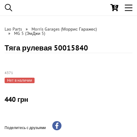
0
Toggl
navig
Lao Parts
Morris Garages (Моррис Гаражес)
MG 5 (ЭмДжи 5)
Тяга рулевая 50015840
4371
Нет в наличии
440 грн
Поделитесь с друзьями