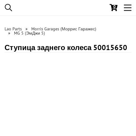
0
Toggl
navig
Lao Parts
Morris Garages (Моррис Гаражес)
MG 5 (ЭмДжи 5)
Ступица заднего колеса 50015650