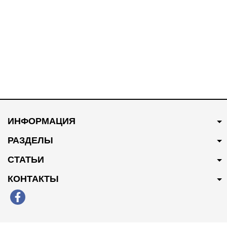
В наличии
В наличии
250 грн
Купить
200 грн
Купить
ИНФОРМАЦИЯ
Патрубок системы
Свеча зажигания Оригинал
охлаждения 10094102
NLP000130
РАЗДЕЛЫ
СТАТЬИ
КОНТАКТЫ