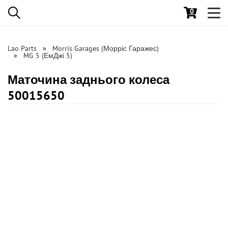
0
Toggl
navig
Lao Parts
Morris Garages (Морріс Гаражес)
MG 5 (ЕмДжі 5)
Маточина заднього колеса
50015650