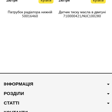
200 грн
Купити
250 грн
Купити
Патрубок радіатора нижній
Датчик тиску масла в двигуні
50016460
710000421/NUC100280
В наявності
В наявності
250 грн
Купити
200 грн
Купити
ІНФОРМАЦІЯ
Патрубок системи
Свіча запалювання
охолодження 10094102
Оригінал NLP000130
РОЗДІЛИ
СТАТТІ