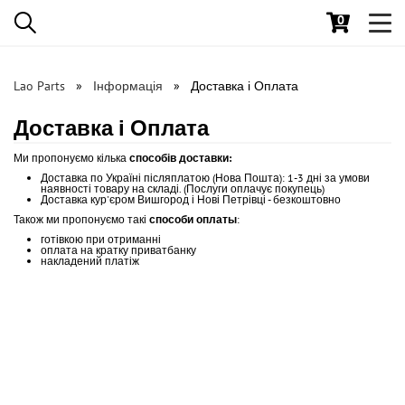
0
Toggl
navig
Lao Parts
Інформація
Доставка і Оплата
Доставка і Оплата
Ми
пропонуємо
кілька
способів
доставки:
Доставка
по
Україні
післяплатою
(
Нова
Пошта
)
:
1-3
дні
за умови
наявності
товару
на
складі
.
(
Послуги
оплачує
покупець
)
Доставка
кур'єром
Вишгород і Нові Петрівці - безкоштовно
Також ми пропонуємо такі
способи оплаты
:
готівкою
при
отриманні
оплата на кратку приватбанку
накладений платіж