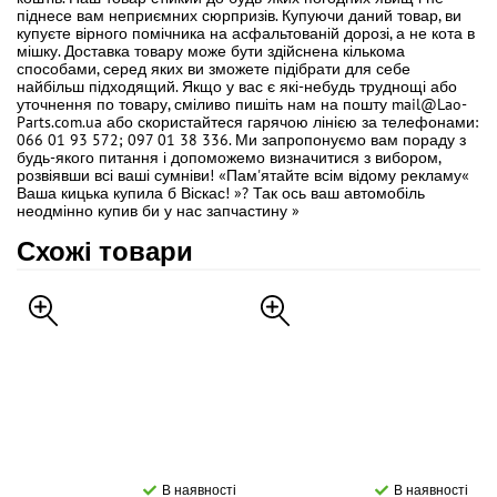
піднесе вам неприємних сюрпризів. Купуючи даний товар, ви
купуєте вірного помічника на асфальтованій дорозі, а не кота в
мішку. Доставка товару може бути здійснена кількома
способами, серед яких ви зможете підібрати для себе
найбільш підходящий. Якщо у вас є які-небудь труднощі або
уточнення по товару, сміливо пишіть нам на пошту mail@Lao-
Parts.com.ua або скористайтеся гарячою лінією за телефонами:
066 01 93 572; 097 01 38 336. Ми запропонуємо вам пораду з
будь-якого питання і допоможемо визначитися з вибором,
розвіявши всі ваші сумніви! «Пам'ятайте всім відому рекламу«
Ваша кицька купила б Віскас! »? Так ось ваш автомобіль
неодмінно купив би у нас запчастину »
Схожі товари
В наявності
В наявності