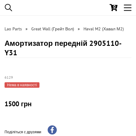
0
Toggl
navig
Lao Parts
Great Wall (Грейт Вол)
Haval M2 (Хавал М2)
Амортизатор передній 2905110-
Y31
6129
Нема в наявності
1500 грн
Поділіться с друзями