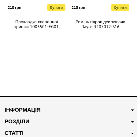
210 грн
Купити
210 грн
Купити
Прокладка клапанної
Ремінь гідропідсилювача
кришки 1003501-EG01
Dayco 3407012-S16
#47
В наявності
#6163
В наявності
250 грн
Купити
465 грн
Купити
ІНФОРМАЦІЯ
Фільтр салону вугільний
Колодки гальмівні передні
8104300-V08
9100705
РОЗДІЛИ
СТАТТІ