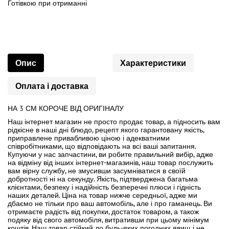
Готівкою
при
отриманні
Опис
Характеристики
Оплата і доставка
НА 3 СМ КОРОЧЕ ВІД ОРИГІНАЛУ
Наш інтернет магазин не просто продає товар, а підносить вам
рідкісне в наші дні блюдо, рецепт якого гарантовану якість,
приправлене привабливою ціною і адекватними
співробітниками, що відповідають на всі ваші запитання.
Купуючи у нас запчастини, ви робите правильний вибір, адже
на відміну від інших інтернет-магазинів, наш товар послужить
вам вірну службу, не змусивши засумніватися в своїй
добротності ні на секунду. Якість, підтверджена багатьма
клієнтами, безпеку і надійність безперечні плюси і гідність
наших деталей. Ціна на товар нижче середньої, адже ми
дбаємо не тільки про ваш автомобіль, але і про гаманець. Ви
отримаєте радість від покупки, достаток товаром, а також
подяку від свого автомобіля, витративши при цьому мінімум
коштів. Наш товар стійкий до будь-яких погодних явищ і не