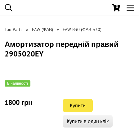
0
Toggl
navig
Lao Parts
FAW (ФАВ)
FAW B30 (ФАВ Б30)
Амортизатор передній правий
2905020EY
В наявності
1800 грн
Купити
Купити в один клік