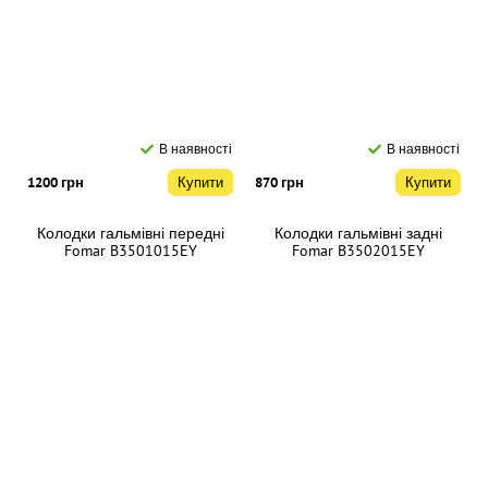
В наявності
В наявності
1200 грн
Купити
870 грн
Купити
Колодки гальмівні передні
Колодки гальмівні задні
Fomar B3501015EY
Fomar B3502015EY
В наявності
В наявності