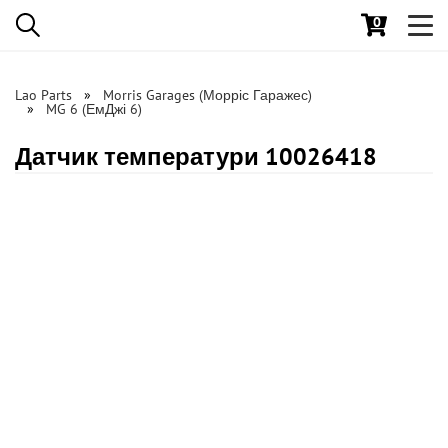
0
Toggl
navig
Lao Parts
Morris Garages (Морріс Гаражес)
MG 6 (ЕмДжі 6)
Датчик температури 10026418