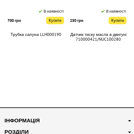
В наявності
В наявності
700 грн
Купити
250 грн
Купити
Трубка сапуна LLH000190
Датчик тиску масла в двигуні
710000421/NUC100280
В наявності
В наявності
350 грн
Купити
400 грн
Купити
ІНФОРМАЦІЯ
Трійник системи
Трос відкриття капота
охолодження 10009997
10025895
РОЗДІЛИ