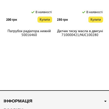
В наявності
В наявності
200 грн
Купити
250 грн
Купити
Патрубок радіатора нижній
Датчик тиску масла в двигуні
50016460
710000421/NUC100280
В наявності
В наявності
250 грн
Купити
200 грн
Купити
ІНФОРМАЦІЯ
Патрубок системи
Свіча запалювання
охолодження 10094102
Оригінал NLP000130