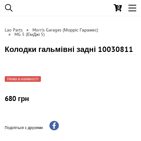
0
Toggl
navig
Lao Parts
Morris Garages (Морріс Гаражес)
MG 5 (ЕмДжі 5)
Колодки гальмівні задні 10030811
Нема в наявності
680 грн
Поділіться с друзями