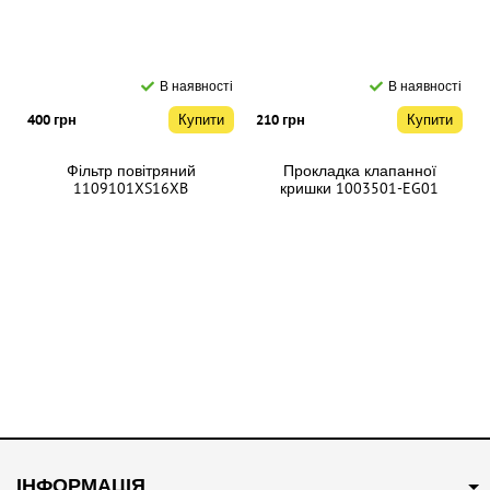
В наявності
В наявності
400 грн
Купити
210 грн
Купити
Фільтр повітряний
Прокладка клапанної
1109101XS16XB
кришки 1003501-EG01
#47
В наявності
#6163
В наявності
250 грн
Купити
465 грн
Купити
ІНФОРМАЦІЯ