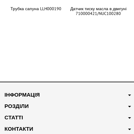
Трубка сапуна LLH000190
Датчик тиску масла в двигуні
710000421/NUC100280
В наявності
В наявності
350 грн
Купити
400 грн
Купити
ІНФОРМАЦІЯ
Трійник системи
Трос відкриття капота
охолодження 10009997
10025895
РОЗДІЛИ
СТАТТІ
КОНТАКТИ