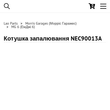
0
Toggl
navig
Lao Parts
Morris Garages (Морріс Гаражес)
MG 6 (ЕмДжі 6)
Котушка запалювання NEC90013A