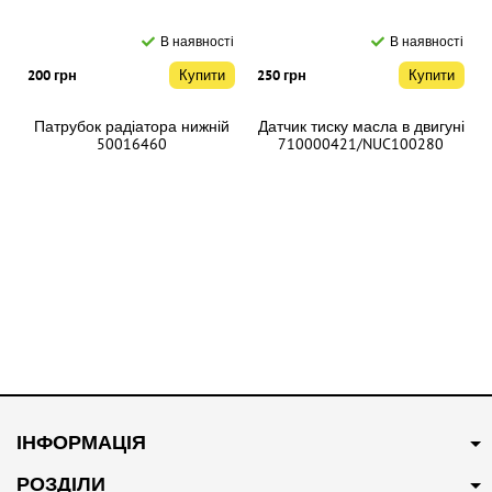
В наявності
В наявності
200 грн
Купити
250 грн
Купити
Патрубок радіатора нижній
Датчик тиску масла в двигуні
50016460
710000421/NUC100280
В наявності
В наявності
250 грн
Купити
200 грн
Купити
ІНФОРМАЦІЯ
Патрубок системи
Свіча запалювання
охолодження 10094102
Оригінал NLP000130
РОЗДІЛИ