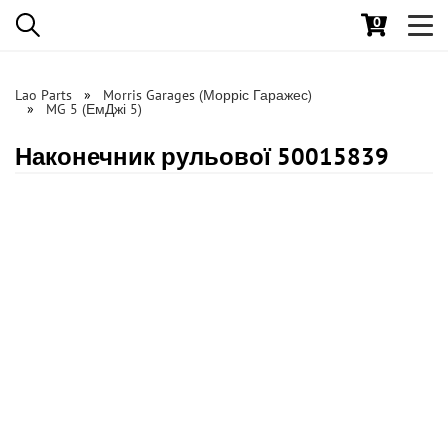
0
Toggl
navig
Lao Parts
Morris Garages (Морріс Гаражес)
MG 5 (ЕмДжі 5)
Наконечник рульової 50015839