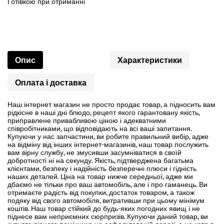
Готівкою
при
отриманні
Опис
Характеристики
Оплата і доставка
Наш інтернет магазин не просто продає товар, а підносить вам
рідкісне в наші дні блюдо, рецепт якого гарантовану якість,
приправлене привабливою ціною і адекватними
співробітниками, що відповідають на всі ваші запитання.
Купуючи у нас запчастини, ви робите правильний вибір, адже
на відміну від інших інтернет-магазинів, наш товар послужить
вам вірну службу, не змусивши засумніватися в своїй
добротності ні на секунду. Якість, підтверджена багатьма
клієнтами, безпеку і надійність безперечні плюси і гідність
наших деталей. Ціна на товар нижче середньої, адже ми
дбаємо не тільки про ваш автомобіль, але і про гаманець. Ви
отримаєте радість від покупки, достаток товаром, а також
подяку від свого автомобіля, витративши при цьому мінімум
коштів. Наш товар стійкий до будь-яких погодних явищ і не
піднесе вам неприємних сюрпризів. Купуючи даний товар, ви