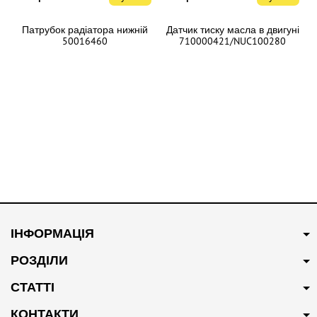
Патрубок радіатора нижній
Датчик тиску масла в двигуні
50016460
710000421/NUC100280
В наявності
В наявності
300 грн
Купити
200 грн
Купити
ІНФОРМАЦІЯ
Патрубок системи
Свіча запалювання
охолодження 30010595
Оригінал NLP000130
РОЗДІЛИ
СТАТТІ
КОНТАКТИ