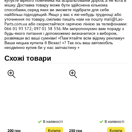
купуєте вірного помічника на асфальтованій дорозі, а не кота в
мішку. Доставка товару може бути здійснена кількома
способами, серед яких ви зможете підібрати для себе
найбільш підходящий. Якщо у вас є які-небудь труднощі або
уточнення по товару, сміливо пишіть нам на пошту mail@Lao-
Parts.com.ua або скористайтеся гарячою лінією за телефонами:
066 01 93 572; 097 01 38 336. Ми запропонуємо вам пораду з
будь-якого питання і допоможемо визначитися з вибором,
розвіявши всі ваші сумніви! «Пам'ятайте всім відому рекламу«
Ваша кицька купила б Віскас! »? Так ось ваш автомобіль
неодмінно купив би у нас запчастину »
Схожі товари
В наявності
В наявності
200 грн
Купити
250 грн
Купити