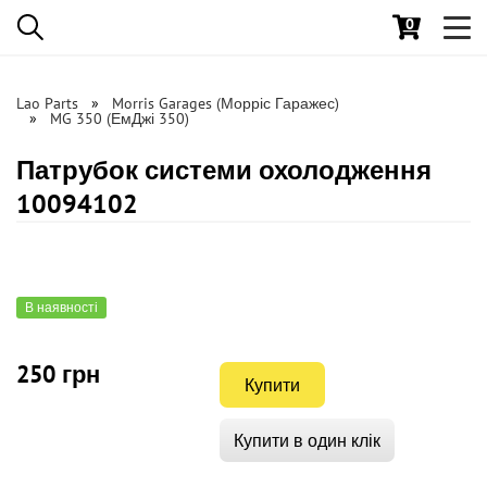
0
Toggl
navig
Lao Parts
Morris Garages (Морріс Гаражес)
MG 350 (ЕмДжі 350)
Патрубок системи охолодження
10094102
В наявності
250 грн
Купити
Купити в один клік