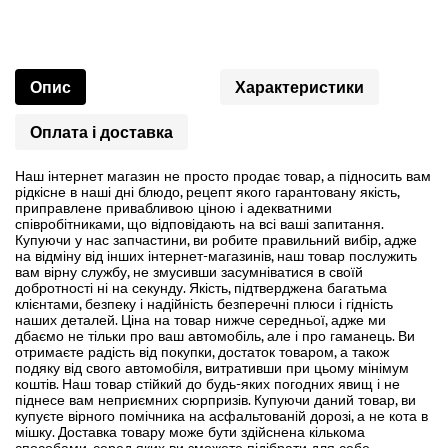
Опис
Характеристики
Оплата і доставка
Наш інтернет магазин не просто продає товар, а підносить вам
рідкісне в наші дні блюдо, рецепт якого гарантовану якість,
приправлене привабливою ціною і адекватними
співробітниками, що відповідають на всі ваші запитання.
Купуючи у нас запчастини, ви робите правильний вибір, адже
на відміну від інших інтернет-магазинів, наш товар послужить
вам вірну службу, не змусивши засумніватися в своїй
добротності ні на секунду. Якість, підтверджена багатьма
клієнтами, безпеку і надійність безперечні плюси і гідність
наших деталей. Ціна на товар нижче середньої, адже ми
дбаємо не тільки про ваш автомобіль, але і про гаманець. Ви
отримаєте радість від покупки, достаток товаром, а також
подяку від свого автомобіля, витративши при цьому мінімум
коштів. Наш товар стійкий до будь-яких погодних явищ і не
піднесе вам неприємних сюрпризів. Купуючи даний товар, ви
купуєте вірного помічника на асфальтованій дорозі, а не кота в
мішку. Доставка товару може бути здійснена кількома