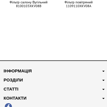
Фільтр салону Вугільний
Фільтр повітряний
8100103XKV08B
1109110XKV08A
В наявності
В наявності
500 грн
Купити
400 грн
Купити
ІНФОРМАЦІЯ
Фільтр масляний 2.0L MANN
Стійка заднього
1017100XEC01
стабілізатора
РОЗДІЛИ
2916300XKV08A
СТАТТІ
КОНТАКТИ