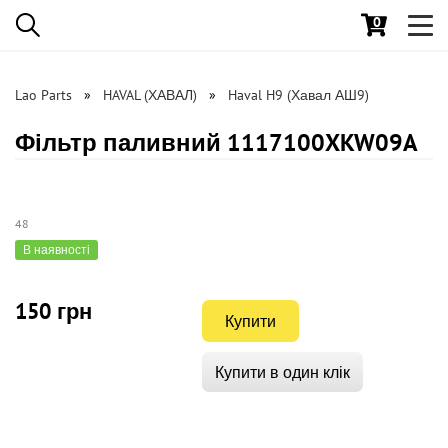
0
Toggl
navig
Lao Parts
HAVAL (ХАВАЛ)
Haval H9 (Хавал АШ9)
Фільтр паливний 1117100XKW09A
48
В наявності
150 грн
Купити
Купити в один клік