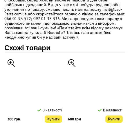
способами, серед яких ви зможете підібрати для себе
найбільш підходящий. Якщо у вас є які-небудь труднощі або
уточнення по товару, сміливо пишіть нам на пошту mail@Lao-
Parts.com.ua або скористайтеся гарячою лінією за телефонами:
066 01 93 572; 097 01 38 336. Ми запропонуємо вам пораду з
будь-якого питання і допоможемо визначитися з вибором,
розвіявши всі ваші сумніви! «Пам'ятайте всім відому рекламу«
Ваша кицька купила б Віскас! »? Так ось ваш автомобіль
неодмінно купив би у нас запчастину »
Схожі товари
В наявності
В наявності
300 грн
Купити
600 грн
Купити