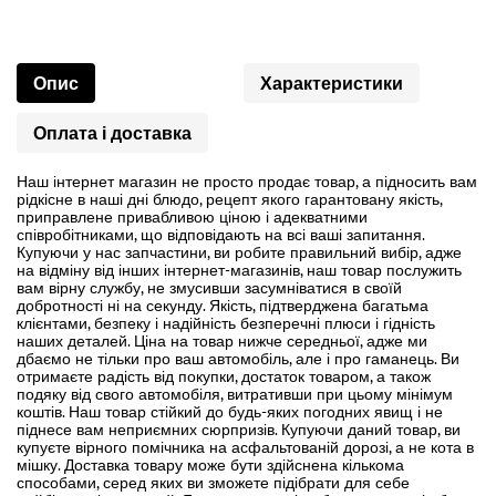
Опис
Характеристики
Оплата і доставка
Наш інтернет магазин не просто продає товар, а підносить вам
рідкісне в наші дні блюдо, рецепт якого гарантовану якість,
приправлене привабливою ціною і адекватними
співробітниками, що відповідають на всі ваші запитання.
Купуючи у нас запчастини, ви робите правильний вибір, адже
на відміну від інших інтернет-магазинів, наш товар послужить
вам вірну службу, не змусивши засумніватися в своїй
добротності ні на секунду. Якість, підтверджена багатьма
клієнтами, безпеку і надійність безперечні плюси і гідність
наших деталей. Ціна на товар нижче середньої, адже ми
дбаємо не тільки про ваш автомобіль, але і про гаманець. Ви
отримаєте радість від покупки, достаток товаром, а також
подяку від свого автомобіля, витративши при цьому мінімум
коштів. Наш товар стійкий до будь-яких погодних явищ і не
піднесе вам неприємних сюрпризів. Купуючи даний товар, ви
купуєте вірного помічника на асфальтованій дорозі, а не кота в
мішку. Доставка товару може бути здійснена кількома
способами, серед яких ви зможете підібрати для себе