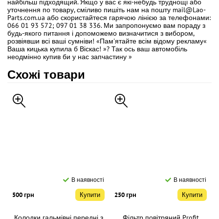
найбільш підходящий. Якщо у вас є які-небудь труднощі або
уточнення по товару, сміливо пишіть нам на пошту mail@Lao-
Parts.com.ua або скористайтеся гарячою лінією за телефонами:
066 01 93 572; 097 01 38 336. Ми запропонуємо вам пораду з
будь-якого питання і допоможемо визначитися з вибором,
розвіявши всі ваші сумніви! «Пам'ятайте всім відому рекламу«
Ваша кицька купила б Віскас! »? Так ось ваш автомобіль
неодмінно купив би у нас запчастину »
Схожі товари
В наявності
В наявності
500 грн
Купити
250 грн
Купити
Колодки гальмівні передні з
Фільтр повітряний Profit