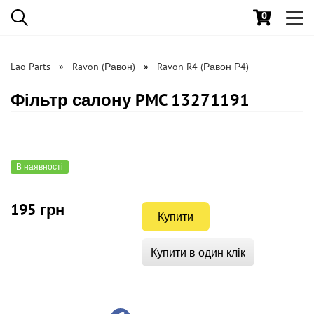
0
Toggl
navig
Lao Parts
Ravon (Равон)
Ravon R4 (Равон Р4)
Фільтр салону PMC 13271191
В наявності
195 грн
Купити
Купити в один клік