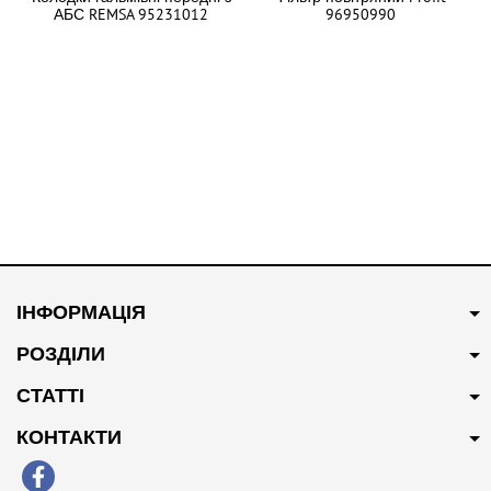
АБС REMSA 95231012
96950990
В наявності
В наявності
300 грн
Купити
1700 грн
Купити
ІНФОРМАЦІЯ
Сайлентблок переднього
Котушка запалювання
важеля задній CTR 95217519
25190788/96983945
РОЗДІЛИ
СТАТТІ
КОНТАКТИ