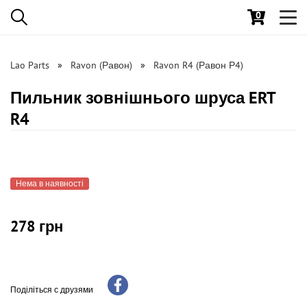
0
Toggl
navig
Lao Parts
Ravon (Равон)
Ravon R4 (Равон Р4)
Пильник зовнішнього шруса ERT
R4
Нема в наявності
278 грн
Поділіться с друзями