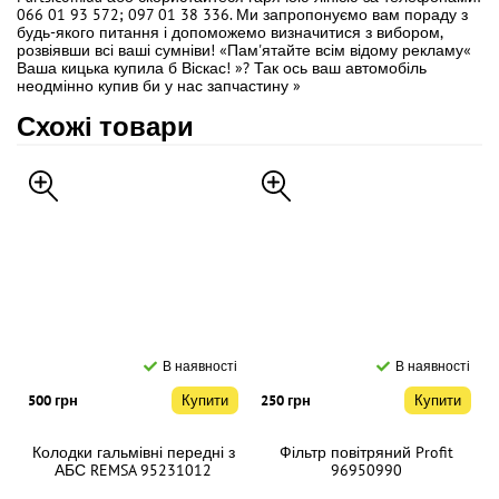
066 01 93 572; 097 01 38 336. Ми запропонуємо вам пораду з
будь-якого питання і допоможемо визначитися з вибором,
розвіявши всі ваші сумніви! «Пам'ятайте всім відому рекламу«
Ваша кицька купила б Віскас! »? Так ось ваш автомобіль
неодмінно купив би у нас запчастину »
Схожі товари
В наявності
В наявності
500 грн
Купити
250 грн
Купити
Колодки гальмівні передні з
Фільтр повітряний Profit
АБС REMSA 95231012
96950990