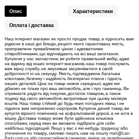
Опис
Характеристики
Оплата і доставка
Наш інтернет магазин не просто продає товар, а підносить вам
рідкісне в наші дні блюдо, рецепт якого гарантовану якість,
приправлене привабливою ціною і адекватними
співробітниками, що відповідають на всі ваші запитання.
Купуючи у нас запчастини, ви робите правильний вибір, адже
на відміну від інших інтернет-магазинів, наш товар послужить
вам вірну службу, не змусивши засумніватися в своїй
добротності ні на секунду. Якість, підтверджена багатьма
клієнтами, безпеку і надійність безперечні плюси і гідність
наших деталей. Ціна на товар нижче середньої, адже ми
дбаємо не тільки про ваш автомобіль, але і про гаманець. Ви
отримаєте радість від покупки, достаток товаром, а також
подяку від свого автомобіля, витративши при цьому мінімум
коштів. Наш товар стійкий до будь-яких погодних явищ і не
піднесе вам неприємних сюрпризів. Купуючи даний товар, ви
купуєте вірного помічника на асфальтованій дорозі, а не кота в
мішку. Доставка товару може бути здійснена кількома
способами, серед яких ви зможете підібрати для себе
найбільш підходящий. Якщо у вас є які-небудь труднощі або
уточнення по товару, сміливо пишіть нам на пошту mail@Lao-
Parts.com.ua або скористайтеся гарячою лінією за телефонами: