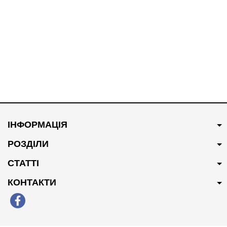
В наявності
В наявності
300 грн
Купити
1700 грн
Купити
ІНФОРМАЦІЯ
Сайлентблок переднього
Котушка запалювання
важеля задній CTR 95217519
25190788/96983945
РОЗДІЛИ
СТАТТІ
КОНТАКТИ