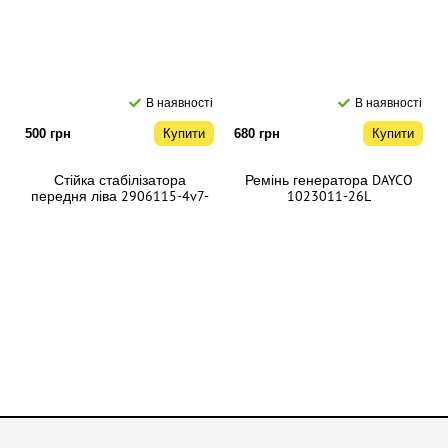
В наявності
В наявності
Купити
Купити
500 грн
680 грн
Стійка стабілізатора
Ремінь генератора DAYCO
передня ліва 2906115-4v7-
1023011-26L
c00
В наявності
В наявності
Купити
Купити
250 грн
180 грн