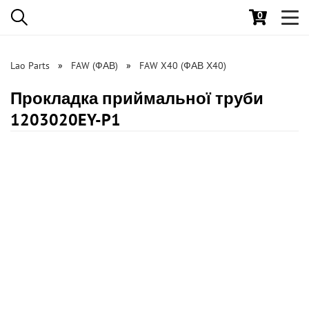
0
Toggl
navig
Lao Parts
FAW (ФАВ)
FAW X40 (ФАВ Х40)
Прокладка приймальної труби
1203020EY-P1