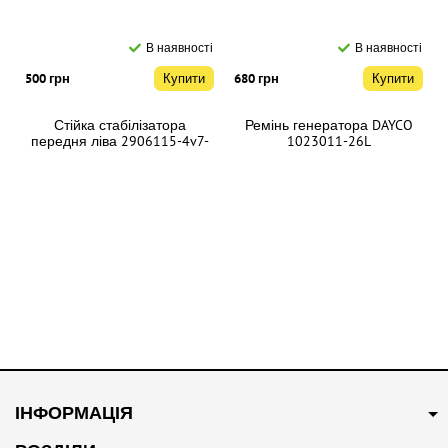
В наявності
В наявності
500 грн
Купити
680 грн
Купити
Стійка стабілізатора
Ремінь генератора DAYCO
передня ліва 2906115-4v7-
1023011-26L
c00
В наявності
В наявності
320 грн
Купити
250 грн
Купити
ІНФОРМАЦІЯ
Сайлентблок переднього
Датчик тиску масла в двигуні
важеля задній Premium
3818020-37K