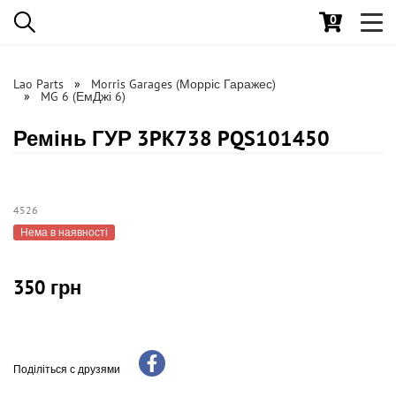
0
Toggl
navig
Lao Parts
Morris Garages (Морріс Гаражес)
MG 6 (ЕмДжі 6)
Ремінь ГУР 3PK738 PQS101450
4526
Нема в наявності
350 грн
Поділіться с друзями