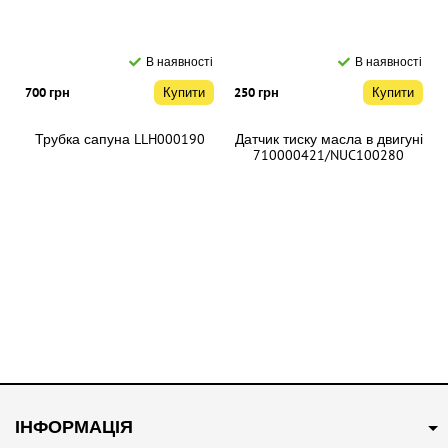
В наявності
В наявності
700 грн
Купити
250 грн
Купити
Трубка сапуна LLH000190
Датчик тиску масла в двигуні
710000421/NUC100280
В наявності
В наявності
350 грн
Купити
400 грн
Купити
ІНФОРМАЦІЯ
Трійник системи
Трос відкриття капота