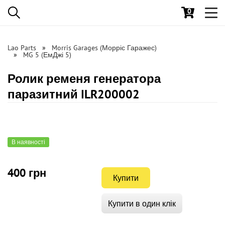
0
Toggl
navig
Lao Parts
Morris Garages (Морріс Гаражес)
MG 5 (ЕмДжі 5)
Ролик ременя генератора
паразитний ILR200002
В наявності
400 грн
Купити
Купити в один клік