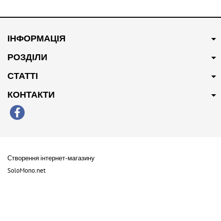
В наявності
В наявності
250 грн
Купити
300 грн
Купити
ІНФОРМАЦІЯ
Патрубок системи
Патрубок системи
охолодження 10094102
охолодження 30010595
РОЗДІЛИ
СТАТТІ
КОНТАКТИ
В наявності
Створення інтернет-магазину
200 грн
Купити
SoloMono.net
Пильник заднього
амортизатора 50016198
Copyright 2026 Lao Parts . All Rights Reserved
Карта сайту