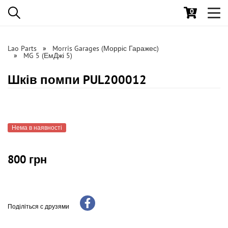
0
Toggl
navig
Lao Parts
Morris Garages (Морріс Гаражес)
MG 5 (ЕмДжі 5)
Шків помпи PUL200012
Нема в наявності
800 грн
Поділіться с друзями