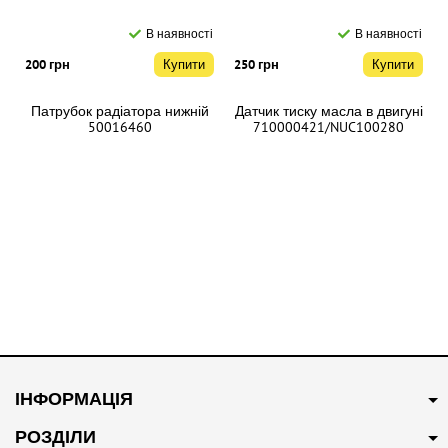
В наявності
В наявності
200 грн
Купити
250 грн
Купити
Патрубок радіатора нижній
Датчик тиску масла в двигуні
50016460
710000421/NUC100280
В наявності
В наявності
250 грн
Купити
200 грн
Купити
ІНФОРМАЦІЯ
Патрубок системи
Свіча запалювання
охолодження 10094102
Оригінал NLP000130
РОЗДІЛИ