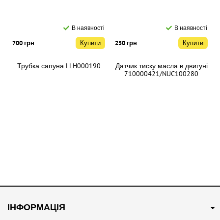
В наявності
В наявності
700 грн
Купити
250 грн
Купити
Трубка сапуна LLH000190
Датчик тиску масла в двигуні
710000421/NUC100280
В наявності
В наявності
350 грн
Купити
400 грн
Купити
ІНФОРМАЦІЯ
Трійник системи
Трос відкриття капота
охолодження 10009997
10025895