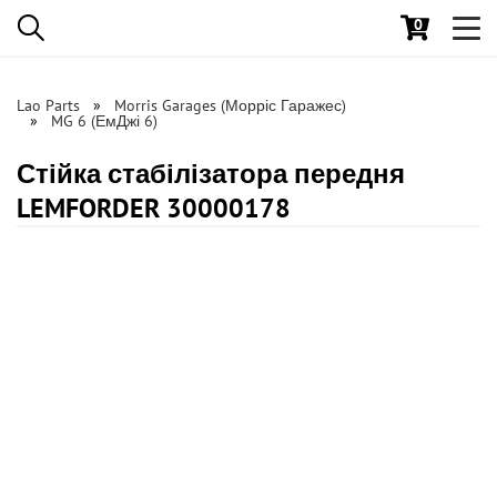
0
Toggl
navig
Lao Parts
Morris Garages (Морріс Гаражес)
MG 6 (ЕмДжі 6)
Стійка стабілізатора передня
LEMFORDER 30000178