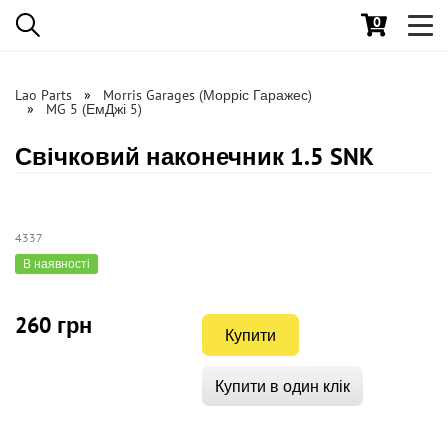
0
Toggl
navig
Lao Parts
Morris Garages (Морріс Гаражес)
MG 5 (ЕмДжі 5)
Свічковий наконечник 1.5 SNK
4337
В наявності
260 грн
Купити
Купити в один клік