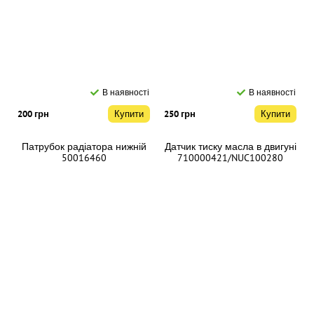
В наявності
В наявності
200 грн
Купити
250 грн
Купити
Патрубок радіатора нижній
Датчик тиску масла в двигуні
50016460
710000421/NUC100280
В наявності
В наявності