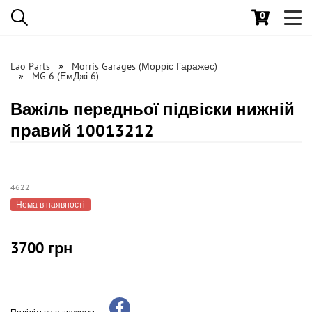
0
Toggl
navig
Lao Parts
Morris Garages (Морріс Гаражес)
MG 6 (ЕмДжі 6)
Важіль передньої підвіски нижній
правий 10013212
4622
Нема в наявності
3700 грн