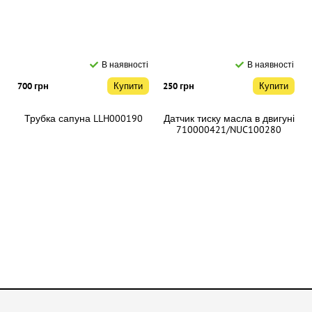
В наявності
В наявності
700 грн
Купити
250 грн
Купити
Трубка сапуна LLH000190
Датчик тиску масла в двигуні
710000421/NUC100280
В наявності
В наявності
350 грн
Купити
400 грн
Купити