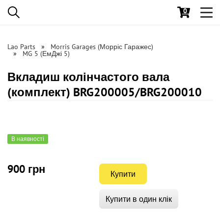
0
Toggl
navig
Lao Parts
Morris Garages (Морріс Гаражес)
MG 5 (ЕмДжі 5)
Вкладиш колінчастого вала
(комплект) BRG200005/BRG200010
В наявності
900 грн
Купити
Купити в один клік