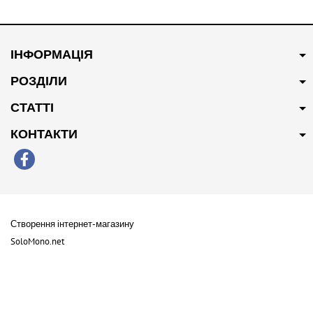
В наявності
В наявності
250 грн
Купити
300 грн
Купити
ІНФОРМАЦІЯ
Патрубок системи
Патрубок системи
охолодження 10094102
охолодження 30010595
РОЗДІЛИ
СТАТТІ
КОНТАКТИ
В наявності
Створення інтернет-магазину
200 грн
Купити
SoloMono.net
Пильник заднього
амортизатора 50016198
Copyright 2026 Lao Parts . All Rights Reserved
Карта сайту