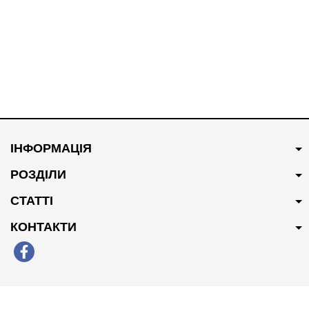
В наявності
В наявності
300 грн
Купити
1700 грн
Купити
ІНФОРМАЦІЯ
Сайлентблок переднього
Котушка запалювання
важеля задній CTR 95217519
25190788/96983945
РОЗДІЛИ
СТАТТІ
КОНТАКТИ
В наявності