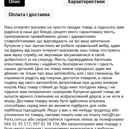
Опис
Характеристики
Оплата і доставка
Наш інтернет магазин не просто продає товар, а підносить вам
рідкісне в наші дні блюдо, рецепт якого гарантовану якість,
приправлене привабливою ціною і адекватними
співробітниками, що відповідають на всі ваші запитання.
Купуючи у нас запчастини, ви робите правильний вибір, адже
на відміну від інших інтернет-магазинів, наш товар послужить
вам вірну службу, не змусивши засумніватися в своїй
добротності ні на секунду. Якість, підтверджена багатьма
клієнтами, безпеку і надійність безперечні плюси і гідність
наших деталей. Ціна на товар нижче середньої, адже ми
дбаємо не тільки про ваш автомобіль, але і про гаманець. Ви
отримаєте радість від покупки, достаток товаром, а також
подяку від свого автомобіля, витративши при цьому мінімум
коштів. Наш товар стійкий до будь-яких погодних явищ і не
піднесе вам неприємних сюрпризів. Купуючи даний товар, ви
купуєте вірного помічника на асфальтованій дорозі, а не кота в
мішку. Доставка товару може бути здійснена кількома
способами, серед яких ви зможете підібрати для себе
найбільш підходящий. Якщо у вас є які-небудь труднощі або
уточнення по товару, сміливо пишіть нам на пошту mail@Lao-
Parts.com.ua або скористайтеся гарячою лінією за телефонами:
066 01 93 572; 097 01 38 336. Ми запропонуємо вам пораду з
будь-якого питання і допоможемо визначитися з вибором,