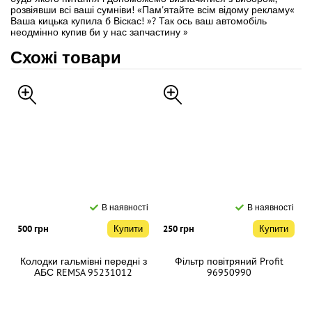
розвіявши всі ваші сумніви! «Пам'ятайте всім відому рекламу«
Ваша кицька купила б Віскас! »? Так ось ваш автомобіль
неодмінно купив би у нас запчастину »
Схожі товари
В наявності
В наявності
500 грн
Купити
250 грн
Купити
Колодки гальмівні передні з
Фільтр повітряний Profit
АБС REMSA 95231012
96950990