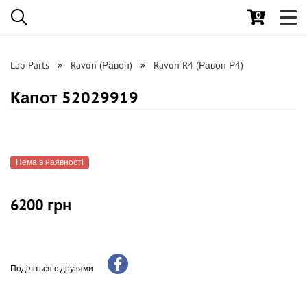
0
Toggl
navig
Lao Parts
Ravon (Равон)
Ravon R4 (Равон Р4)
Капот 52029919
Нема в наявності
6200 грн
Поділіться с друзями