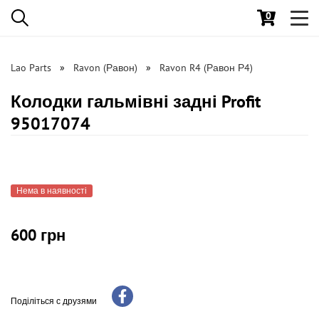
0
Toggl
navig
Lao Parts
Ravon (Равон)
Ravon R4 (Равон Р4)
Колодки гальмівні задні Profit
95017074
Нема в наявності
600 грн
Поділіться с друзями