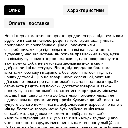
Опис
Характеристики
Оплата і доставка
Наш інтернет магазин не просто продає товар, а підносить вам
рідкісне в наші дні блюдо, рецепт якого гарантовану якість,
приправлене привабливою ціною і адекватними
співробітниками, що відповідають на всі ваші запитання.
Купуючи у нас запчастини, ви робите правильний вибір, адже
на відміну від інших інтернет-магазинів, наш товар послужить
вам вірну службу, не змусивши засумніватися в своїй
добротності ні на секунду. Якість, підтверджена багатьма
клієнтами, безпеку і надійність безперечні плюси і гідність
наших деталей. Ціна на товар нижче середньої, адже ми
дбаємо не тільки про ваш автомобіль, але і про гаманець. Ви
отримаєте радість від покупки, достаток товаром, а також
подяку від свого автомобіля, витративши при цьому мінімум
коштів. Наш товар стійкий до будь-яких погодних явищ і не
піднесе вам неприємних сюрпризів. Купуючи даний товар, ви
купуєте вірного помічника на асфальтованій дорозі, а не кота в
мішку. Доставка товару може бути здійснена кількома
способами, серед яких ви зможете підібрати для себе
найбільш підходящий. Якщо у вас є які-небудь труднощі або
уточнення по товару, сміливо пишіть нам на пошту mail@Lao-
Parts.com.ua або скористайтеся гарячою лінією за телефонами: