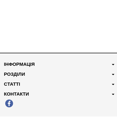
В наявності
В наявності
300 грн
Купити
1700 грн
Купити
ІНФОРМАЦІЯ
Сайлентблок переднього
Котушка запалювання
важеля задній CTR 95217519
25190788/96983945
РОЗДІЛИ
СТАТТІ
КОНТАКТИ