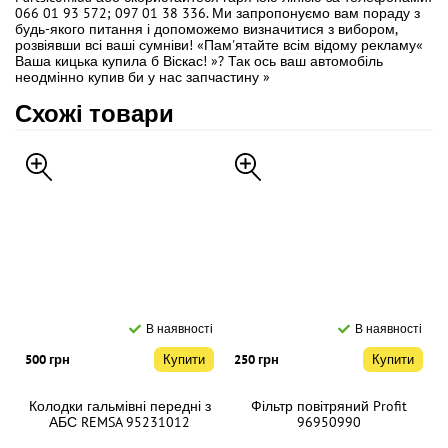
066 01 93 572; 097 01 38 336. Ми запропонуємо вам пораду з
будь-якого питання і допоможемо визначитися з вибором,
розвіявши всі ваші сумніви! «Пам'ятайте всім відому рекламу«
Ваша кицька купила б Віскас! »? Так ось ваш автомобіль
неодмінно купив би у нас запчастину »
Схожі товари
В наявності
В наявності
500 грн
Купити
250 грн
Купити
Колодки гальмівні передні з
Фільтр повітряний Profit
АБС REMSA 95231012
96950990