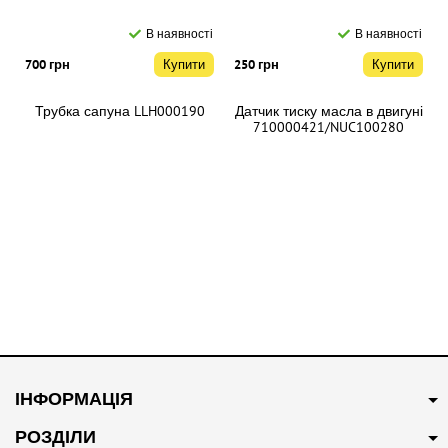
В наявності
В наявності
700 грн
Купити
250 грн
Купити
Трубка сапуна LLH000190
Датчик тиску масла в двигуні
710000421/NUC100280
В наявності
В наявності
350 грн
Купити
400 грн
Купити
ІНФОРМАЦІЯ
Трійник системи
Трос відкриття капота
охолодження 10009997
10025895
РОЗДІЛИ