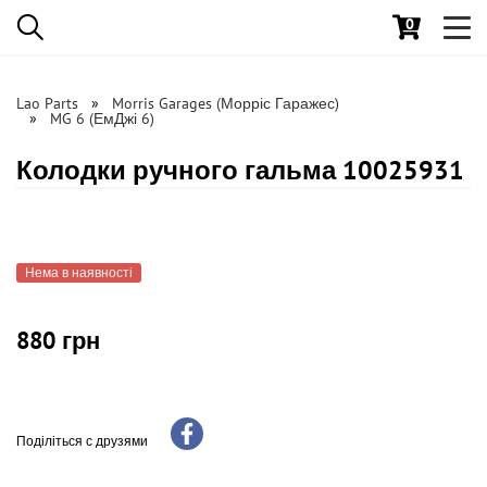
0
Toggl
navig
Lao Parts
Morris Garages (Морріс Гаражес)
MG 6 (ЕмДжі 6)
Колодки ручного гальма 10025931
Нема в наявності
880 грн
Поділіться с друзями